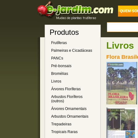
QUEM SO
Produtos
Livros
Frutíferas
Palmeiras e Cicadáceas
Flora Brasi
PANCs
Pré-bonsais
Bromélias
Livros
Árvores Floríferas
Arbustos Floríferos
(outros)
Árvores Ornamentais
Arbustos Ornamentais
Trepadeiras
Tropicais Raras