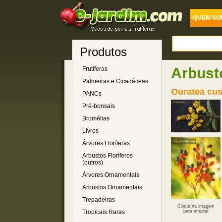
QUEM SO
Produtos
Arbusto
Frutíferas
Palmeiras e Cicadáceas
Ouratea cus
PANCs
Pré-bonsais
Bromélias
Livros
Árvores Floríferas
Arbustos Floríferos
(outros)
Árvores Ornamentais
Arbustos Ornamentais
Trepadeiras
Clique na imagem
Tropicais Raras
para ampliar