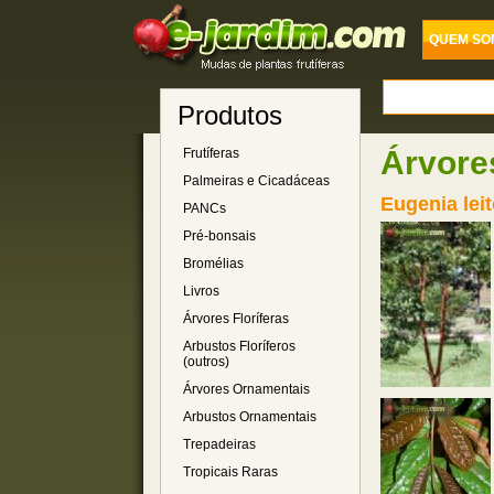
QUEM SO
Produtos
Árvore
Frutíferas
Palmeiras e Cicadáceas
Eugenia leit
PANCs
Pré-bonsais
Bromélias
Livros
Árvores Floríferas
Arbustos Floríferos
(outros)
Árvores Ornamentais
Arbustos Ornamentais
Trepadeiras
Tropicais Raras