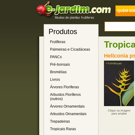
QUEM SO
Produtos
Tropic
Frutíferas
Palmeiras e Cicadáceas
Heliconia 
PANCs
Pré-bonsais
Bromélias
Livros
Árvores Floríferas
Arbustos Floríferos
(outros)
Árvores Ornamentais
Clique na imagem
Arbustos Ornamentais
para ampliar
Trepadeiras
Tropicais Raras