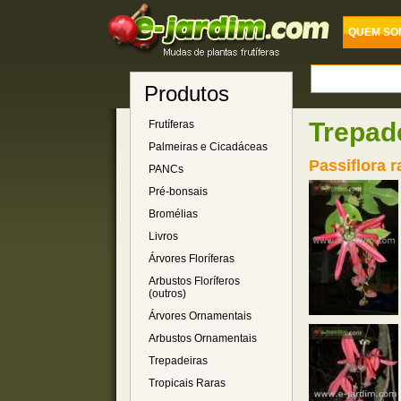
QUEM SO
Produtos
Trepad
Frutíferas
Palmeiras e Cicadáceas
Passiflora 
PANCs
Pré-bonsais
Bromélias
Livros
Árvores Floríferas
Arbustos Floríferos
(outros)
Árvores Ornamentais
Arbustos Ornamentais
Trepadeiras
Tropicais Raras