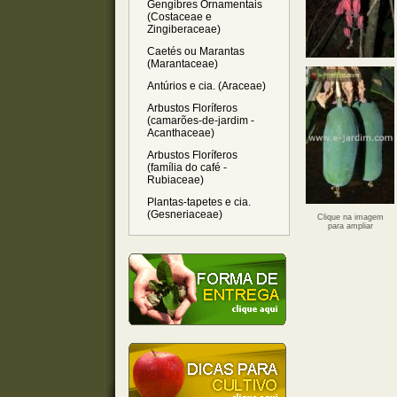
Gengibres Ornamentais
(Costaceae e
Zingiberaceae)
Caetés ou Marantas
(Marantaceae)
Antúrios e cia. (Araceae)
Arbustos Floríferos
(camarões-de-jardim -
Acanthaceae)
Arbustos Floríferos
(família do café -
Rubiaceae)
Plantas-tapetes e cia.
(Gesneriaceae)
Clique na imagem
para ampliar