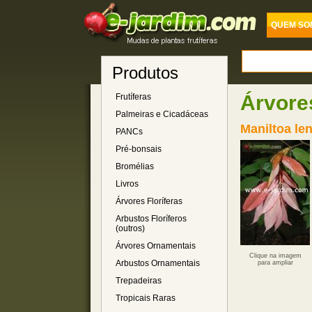
QUEM SO
Produtos
Árvore
Frutíferas
Palmeiras e Cicadáceas
Maniltoa len
PANCs
Pré-bonsais
Bromélias
Livros
Árvores Floríferas
Arbustos Floríferos
(outros)
Árvores Ornamentais
Clique na imagem
Arbustos Ornamentais
para ampliar
Trepadeiras
Tropicais Raras