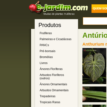
QUEM SO
Produtos
Antúrio
Frutíferas
Palmeiras e Cicadáceas
Anthurium m
PANCs
Pré-bonsais
Bromélias
Livros
Árvores Floríferas
Arbustos Floríferos
(outros)
Árvores Ornamentais
Arbustos Ornamentais
Trepadeiras
Tropicais Raras