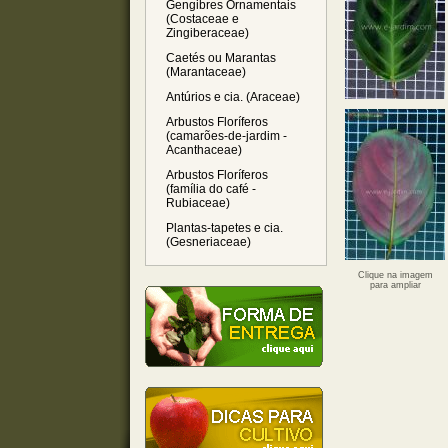
Gengibres Ornamentais
(Costaceae e
Zingiberaceae)
Caetés ou Marantas
(Marantaceae)
Antúrios e cia. (Araceae)
Arbustos Floríferos
(camarões-de-jardim -
Acanthaceae)
Arbustos Floríferos
(família do café -
Rubiaceae)
Plantas-tapetes e cia.
(Gesneriaceae)
Clique na imagem
para ampliar