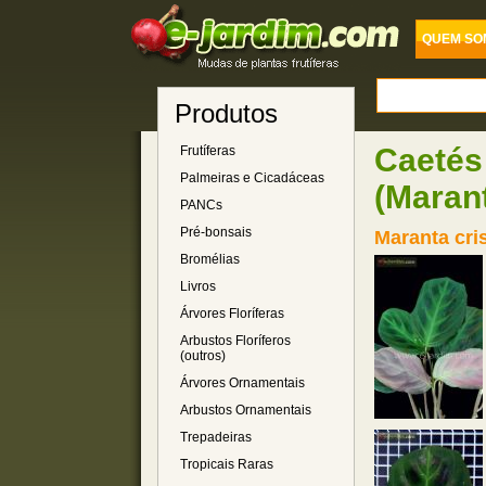
QUEM SO
Produtos
Caetés
Frutíferas
Palmeiras e Cicadáceas
(Maran
PANCs
Pré-bonsais
Maranta cri
Bromélias
Livros
Árvores Floríferas
Arbustos Floríferos
(outros)
Árvores Ornamentais
Arbustos Ornamentais
Trepadeiras
Tropicais Raras