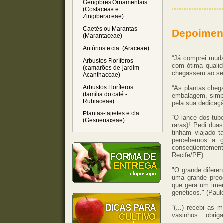
Gengibres Ornamentais
(Costaceae e
Zingiberaceae)
Caetés ou Marantas
Depoiment
(Marantaceae)
Antúrios e cia. (Araceae)
“Já comprei mud
Arbustos Floríferos
com ótima quali
(camarões-de-jardim -
chegassem ao seu
Acanthaceae)
Arbustos Floríferos
“As plantas cheg
(família do café -
embalagem, simpl
Rubiaceae)
pela sua dedicaçã
Plantas-tapetes e cia.
“O lance dos tube
(Gesneriaceae)
raras)! Pedi dua
tinham viajado t
percebemos a gr
conseqüentement
Recife/PE)
"O grande difere
uma grande preo
que gera um imens
genéticos." (Paul
“(...) recebi as 
vasinhos... obriga