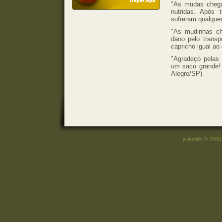
"As mudas chega
nutridas. Após 
sofreram qualquer
"As mudinhas ch
dano pelo transpo
capricho igual ao
"Agradeço pelas 
um saco grande! 
Alegre/SP)
e-jardim © 2008