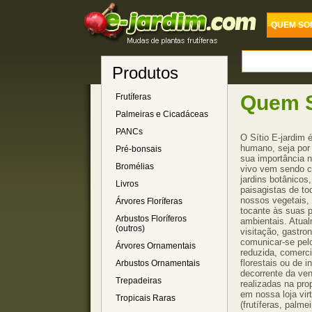
QUEM SO
Produtos
Quem 
Frutíferas
Palmeiras e Cicadáceas
PANCs
O Sítio E-jardim 
humano, seja por 
Pré-bonsais
sua importância n
Bromélias
vivo vem sendo c
jardins botânicos
Livros
paisagistas de to
nossos vegetais,
Árvores Floríferas
tocante às suas p
Arbustos Floríferos
ambientais. Atua
(outros)
visitação, gastro
comunicar-se pel
Árvores Ornamentais
reduzida, comerci
florestais ou de 
Arbustos Ornamentais
decorrente da ve
Trepadeiras
realizadas na pro
em nossa loja vir
Tropicais Raras
(frutíferas, palmei