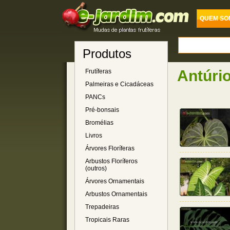
QUEM SO
Produtos
Antúrio
Frutíferas
Palmeiras e Cicadáceas
PANCs
Pré-bonsais
Bromélias
Livros
Árvores Floríferas
Arbustos Floríferos
(outros)
Árvores Ornamentais
Arbustos Ornamentais
Trepadeiras
Tropicais Raras