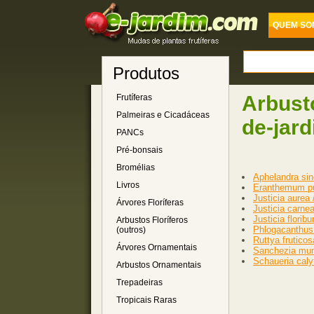
QUEM SO
Produtos
Arbust
Frutíferas
Palmeiras e Cicadáceas
de-jar
PANCs
Pré-bonsais
Bromélias
Aphelandra sinc
Livros
Eranthemum pu
Justicia aurea
Árvores Floríferas
Justicia carne
Justicia flori
Arbustos Floríferos
Phlogacanthus 
(outros)
Ruttya frutico
Árvores Ornamentais
Sanchezia mun
Schaueria caly
Arbustos Ornamentais
Trepadeiras
Tropicais Raras