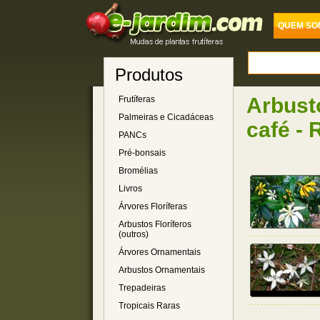
QUEM SO
Produtos
Arbusto
Frutíferas
Palmeiras e Cicadáceas
café - 
PANCs
Pré-bonsais
Bromélias
Livros
Árvores Floríferas
Arbustos Floríferos
(outros)
Árvores Ornamentais
Arbustos Ornamentais
Trepadeiras
Tropicais Raras