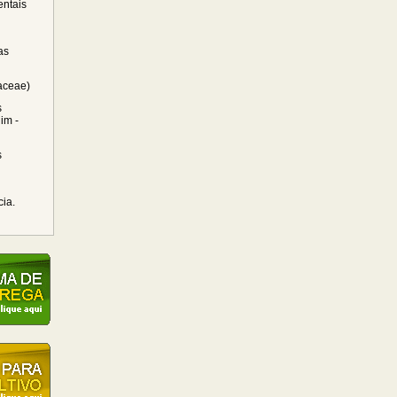
ntais
as
raceae)
s
im -
s
cia.