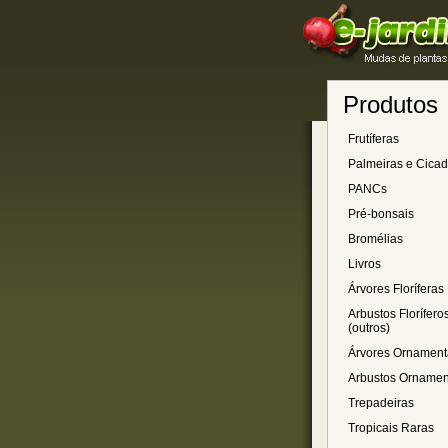
Produtos
Frutíferas
Palmeiras e Cica
PANCs
Pré-bonsais
Bromélias
Livros
Árvores Floríferas
Arbustos Florífero
(outros)
Árvores Ornament
Arbustos Ornamen
Trepadeiras
Tropicais Raras