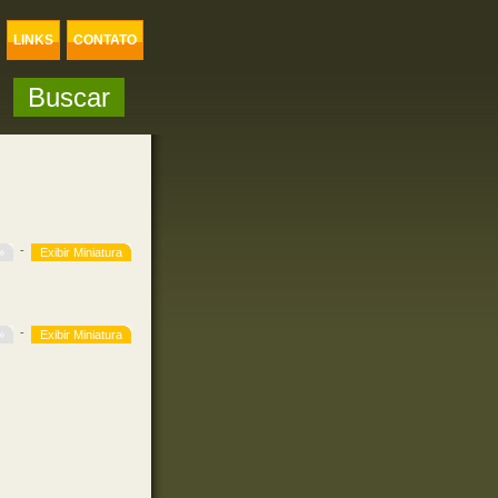
LINKS
CONTATO
-
»
Exibir Miniatura
-
»
Exibir Miniatura