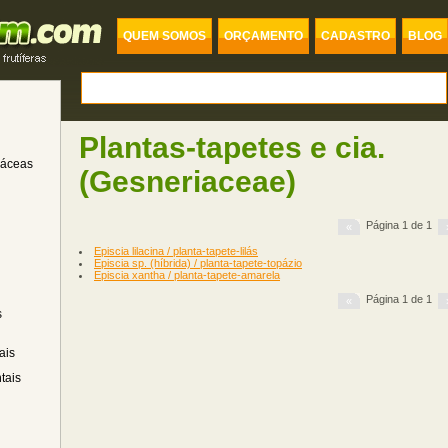
QUEM SOMOS
ORÇAMENTO
CADASTRO
BLOG
Plantas-tapetes e cia.
dáceas
(Gesneriaceae)
Página 1 de 1
«
Episcia lilacina / planta-tapete-lilás
Episcia sp. (híbrida) / planta-tapete-topázio
Episcia xantha / planta-tapete-amarela
Página 1 de 1
«
s
ais
tais