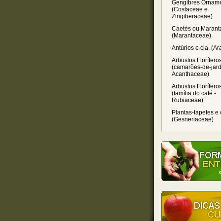
Gengibres Orname
(Costaceae e
Zingiberaceae)
Caetés ou Marant
(Marantaceae)
Antúrios e cia. (A
Arbustos Florífero
(camarões-de-jard
Acanthaceae)
Arbustos Florífero
(família do café -
Rubiaceae)
Plantas-tapetes e 
(Gesneriaceae)