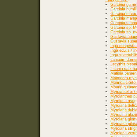
Garcinia gummi
Garcinia humili
Garcinia macrop
Garcinia mang
Garcinia scho
Garcinia sp. M
Garcinia sp. nv
Gustavia augus
Gustavia supe
Inga congesta 
Inga edulis / i
Inga spectabili
Lansium domes
Lecythis pison
Licania salzman
Matisia paraen
Monodora myris
Morinda citrifol
Mouriri guianen
Myrcia selloi 
Myrcianthes pu
Myrciaria asag
Myrciaria deli
Myrciaria dub
Myrciaria glazi
Myrciaria glom
Myrciaria pilo
Myrciaria stri
Myrciaria vexat