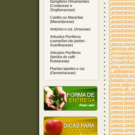
Gengibres Ornamentais
Campomanesia h
(Costaceae e
Campomanesia l
Zingiberaceae)
Campomanesia li
Campomanesia 
Caetés ou Marantas
Campomanesia 
(Marantaceae)
Campomanesia m
Antúrios e cia. (Araceae)
Campomanesia n
Campomanesia
Arbustos Floríferos
Campomanesia 
(camarões-de-jardim -
Carissa macroc
Acanthaceae)
Casimiroa edul
Arbustos Floríferos
Chrysobalanus 
(família do café -
Chrysophyllum 
Rubiaceae)
Chrysophyllum 
Citrus australa
Plantas-tapetes e cia.
D. philippensi
(Gesneriaceae)
Davidsonia pru
Duguetia sessi
Duroia valesca 
Eugenia aff. ro
Eugenia anthro
Eugenia azeda 
Eugenia beaure
Eugenia brasil
Eugenia brasil
Eugenia brasil
Eugenia brevis
Eugenia candol
Eugenia cereja
Eugenia domin