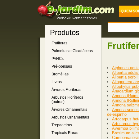
QUEM SO
Produtos
Frutífe
Frutíferas
Palmeiras e Cicadáceas
PANCs
Pré-bonsais
Aiphanes acule
Alibertia eduli
Bromélias
Alibertia sorbi
Allagoptera are
Livros
Allophylus pube
Árvores Floríferas
Anacardium gig
Annona (Raimon
Arbustos Floríferos
Annona (Rollin
(outros)
Annona salzman
Árvores Ornamentais
Annona spinesc
de-espinho
Arbustos Ornamentais
Artocarpus het
Artocarpus hyp
Trepadeiras
Averrhoa bilimb
Tropicais Raras
Brosimum alic
Campomanesia 