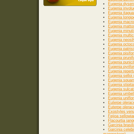
Eugenia dysent
Eugenia involuc
Eugenia itagua
Eugenia longip
Eugenia macros
Eugenia mattos
Eugenia minutif
Eugenia multic
Eugenia neosil
Eugenia octoco
Eugenia patrisi
Eugenia pisifo
Eugenia prunif
Eugenia punicif
Eugenia pyrifo
Eugenia repert
Eugenia selloi 
Eugenia squamif
Eugenia stipita
Eugenia sulcat
Eugenia umbelli
Eugenia uniflor
Euterpe olerac
Euterpe olerac
Exostyles venu
Feijoa sellowia
Flacourtia ja
Garcinia brasil
Garcinia celeb
mangosteen)