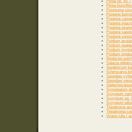
Plinia sp. nv. 
Plinia truncifl
Pourouma cecro
Pouteria butyr
Pouteria campe
Pouteria macroc
Pouteria psamm
Pouteria sapo
Pouteria veno
Psidium acutan
Psidium guajav
Psidium myrtoi
Psidium striatu
Riodocea pulche
Salacia ellipti
Sandoricum koe
Sclerocarya bir
Spondias cythe
Spondias venul
Stelechocarpus
Synsepalum dulc
Syzygium sama
Syzygium sp. / 
Syzygium wilsoni
Theobroma angu
Theobroma cacao
Uvaria rufa / 