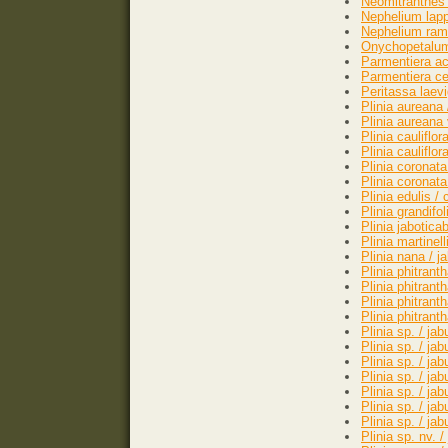
Neomitranthes 
Nephelium lap
Nephelium ram
Onychopetalum 
Parmentiera acu
Parmentiera cer
Peritassa laev
Plinia aureana 
Plinia aureana 
Plinia cauliflor
Plinia cauliflo
Plinia coronata
Plinia coronata
Plinia edulis 
Plinia grandifol
Plinia jabotica
Plinia martinel
Plinia nana / j
Plinia phitrant
Plinia phitrant
Plinia phitrant
Plinia phitran
Plinia sp. / ja
Plinia sp. / ja
Plinia sp. / j
Plinia sp. / ja
Plinia sp. / ja
Plinia sp. / ja
Plinia sp. / ja
Plinia sp. nv. 