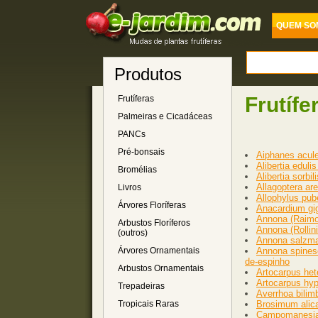
QUEM SO
Produtos
Frutífe
Frutíferas
Palmeiras e Cicadáceas
PANCs
Pré-bonsais
Aiphanes acule
Alibertia eduli
Bromélias
Alibertia sorbi
Allagoptera are
Livros
Allophylus pube
Árvores Floríferas
Anacardium gig
Annona (Raimon
Arbustos Floríferos
Annona (Rollin
(outros)
Annona salzman
Árvores Ornamentais
Annona spinesc
de-espinho
Arbustos Ornamentais
Artocarpus het
Artocarpus hyp
Trepadeiras
Averrhoa bilimb
Tropicais Raras
Brosimum alic
Campomanesia 