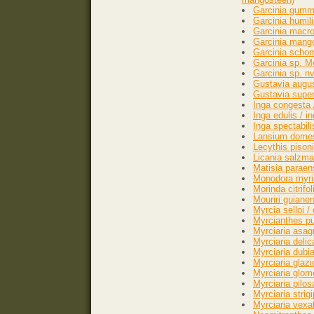
Garcinia gummi
Garcinia humili
Garcinia macrop
Garcinia mang
Garcinia scho
Garcinia sp. M
Garcinia sp. nv
Gustavia augus
Gustavia supe
Inga congesta 
Inga edulis / i
Inga spectabili
Lansium domes
Lecythis pison
Licania salzman
Matisia paraen
Monodora myris
Morinda citrifol
Mouriri guianen
Myrcia selloi 
Myrcianthes pu
Myrciaria asag
Myrciaria deli
Myrciaria dub
Myrciaria glazi
Myrciaria glom
Myrciaria pilo
Myrciaria stri
Myrciaria vexat