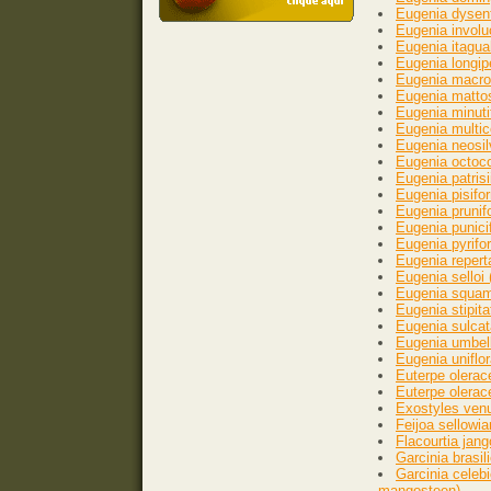
Eugenia dysent
Eugenia involuc
Eugenia itagua
Eugenia longip
Eugenia macros
Eugenia mattos
Eugenia minutif
Eugenia multic
Eugenia neosil
Eugenia octoco
Eugenia patrisi
Eugenia pisifo
Eugenia prunif
Eugenia punicif
Eugenia pyrifo
Eugenia repert
Eugenia selloi 
Eugenia squamif
Eugenia stipita
Eugenia sulcat
Eugenia umbelli
Eugenia uniflor
Euterpe olerac
Euterpe olerac
Exostyles venu
Feijoa sellowia
Flacourtia ja
Garcinia brasil
Garcinia celeb
mangosteen)