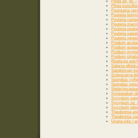
Plinia sp. nv. 
Plinia truncifl
Pourouma cecro
Pouteria butyr
Pouteria campe
Pouteria macroc
Pouteria psamm
Pouteria sapo
Pouteria veno
Psidium acutan
Psidium guajav
Psidium myrtoi
Psidium striatu
Riodocea pulche
Salacia ellipti
Sandoricum koe
Sclerocarya bir
Spondias cythe
Spondias venul
Stelechocarpus
Synsepalum dulc
Syzygium sama
Syzygium sp. / 
Syzygium wilsoni
Theobroma angu
Theobroma cacao
Uvaria rufa / 