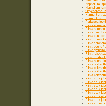
Neomitranthes 
Nephelium lap
Nephelium ram
Onychopetalum 
Parmentiera acu
Parmentiera cer
Peritassa laev
Plinia aureana 
Plinia aureana 
Plinia cauliflor
Plinia cauliflo
Plinia coronata
Plinia coronata
Plinia edulis 
Plinia grandifol
Plinia jabotica
Plinia martinel
Plinia nana / j
Plinia phitrant
Plinia phitrant
Plinia phitrant
Plinia phitran
Plinia sp. / ja
Plinia sp. / ja
Plinia sp. / j
Plinia sp. / ja
Plinia sp. / ja
Plinia sp. / ja
Plinia sp. / ja
Plinia sp. nv. 