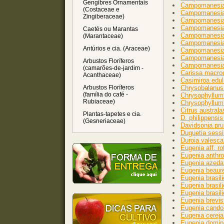
Gengibres Ornamentais
Campomanesia h
(Costaceae e
Campomanesia l
Zingiberaceae)
Campomanesia li
Campomanesia 
Caetés ou Marantas
Campomanesia 
(Marantaceae)
Campomanesia m
Antúrios e cia. (Araceae)
Campomanesia n
Campomanesia
Arbustos Floríferos
Campomanesia 
(camarões-de-jardim -
Carissa macroc
Acanthaceae)
Casimiroa edul
Arbustos Floríferos
Chrysobalanus 
(família do café -
Chrysophyllum 
Rubiaceae)
Chrysophyllum 
Citrus australa
Plantas-tapetes e cia.
D. philippensi
(Gesneriaceae)
Davidsonia pru
Duguetia sessi
Duroia valesca 
Eugenia aff. ro
Eugenia anthro
Eugenia azeda 
Eugenia beaure
Eugenia brasil
Eugenia brasil
Eugenia brasil
Eugenia brevis
Eugenia candol
Eugenia cereja
Eugenia domin