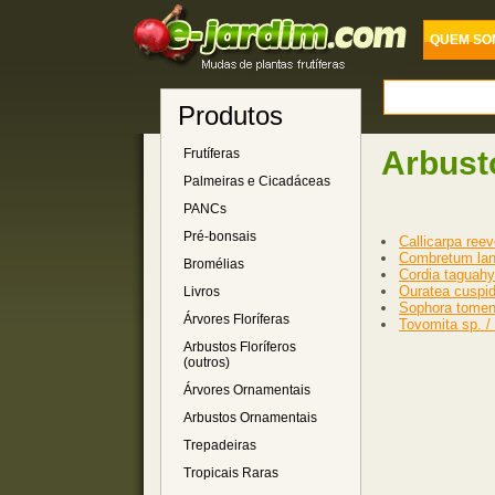
QUEM SO
Produtos
Arbusto
Frutíferas
Palmeiras e Cicadáceas
PANCs
Pré-bonsais
Callicarpa reev
Combretum lan
Bromélias
Cordia taguahy
Ouratea cuspid
Livros
Sophora toment
Árvores Floríferas
Tovomita sp. / 
Arbustos Floríferos
(outros)
Árvores Ornamentais
Arbustos Ornamentais
Trepadeiras
Tropicais Raras