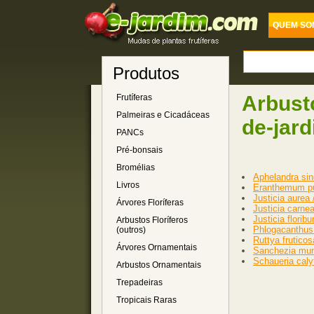
QUEM SO
Produtos
Arbust
Frutíferas
Palmeiras e Cicadáceas
de-jar
PANCs
Pré-bonsais
Bromélias
Aphelandra sinc
Livros
Eranthemum pu
Justicia aurea
Árvores Floríferas
Justicia carne
Justicia flori
Arbustos Floríferos
Phlogacanthus 
(outros)
Ruttya frutico
Árvores Ornamentais
Sanchezia mun
Schaueria caly
Arbustos Ornamentais
Trepadeiras
Tropicais Raras