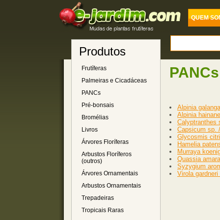
QUEM SO
Produtos
PANCs
Frutíferas
Palmeiras e Cicadáceas
PANCs
Pré-bonsais
Alpinia galanga
Alpinia hainan
Bromélias
Calyptranthes 
Capsicum sp. /
Livros
Glycosmis citri
Árvores Floríferas
Hamelia patens
Murraya koenigi
Arbustos Floríferos
Quassia amara
(outros)
Syzygium aroma
Árvores Ornamentais
Virola gardneri
Arbustos Ornamentais
Trepadeiras
Tropicais Raras