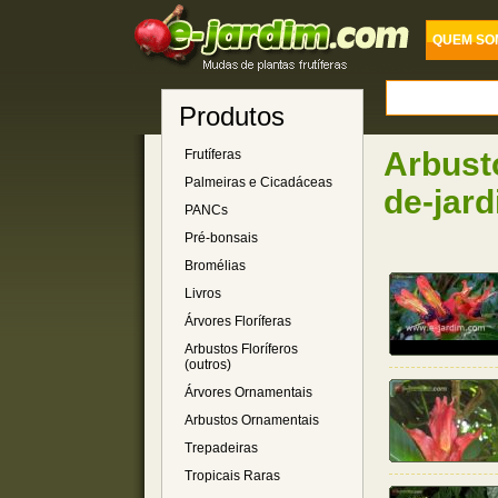
QUEM SO
Produtos
Arbust
Frutíferas
Palmeiras e Cicadáceas
de-jar
PANCs
Pré-bonsais
Bromélias
Livros
Árvores Floríferas
Arbustos Floríferos
(outros)
Árvores Ornamentais
Arbustos Ornamentais
Trepadeiras
Tropicais Raras