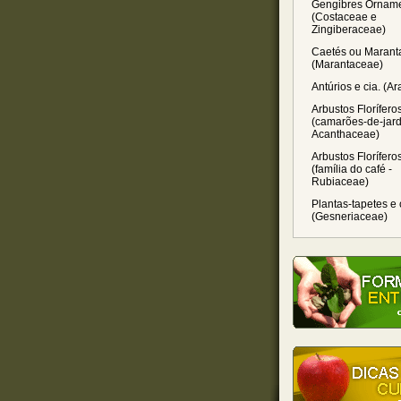
Gengibres Orname
(Costaceae e
Zingiberaceae)
Caetés ou Marant
(Marantaceae)
Antúrios e cia. (A
Arbustos Florífero
(camarões-de-jard
Acanthaceae)
Arbustos Florífero
(família do café -
Rubiaceae)
Plantas-tapetes e 
(Gesneriaceae)