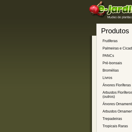
Produtos
Frutíferas
Palmeiras e Cica
PANCs
Pré-bonsais
Bromélias
Livros
Árvores Floríferas
Arbustos Florífero
(outros)
Árvores Ornament
Arbustos Ornamen
Trepadeiras
Tropicais Raras