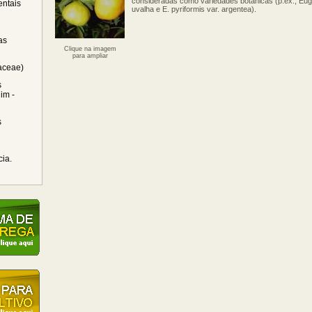
consideradas como variedades botânicas (p.ex., Euge
ntais
uvalha e E. pyriformis var. argentea).
as
Clique na imagem
para ampliar
raceae)
s
im -
s
cia.