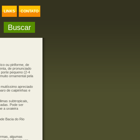
LINKS
CONTATO
ico ou piriforme, de
enta, de pronunciado
a porte pequeno (2-4
 muito ornamental pela
 muitíssimo apreciado
aro de caipirinhas e
limas subtropicais,
eadas. Pode ser
e a uvaieira
nde Bacia do Rio
ormas, algumas