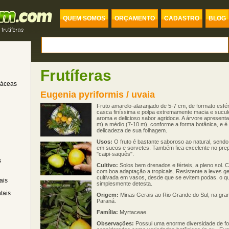
QUEM SOMOS
ORÇAMENTO
CADASTRO
BLOG
Frutíferas
dáceas
Eugenia pyriformis / uvaia
Fruto amarelo-alaranjado de 5-7 cm, de formato esfér
casca finíssima e polpa extremamente macia e sucul
aroma e delicioso sabor agridoce. A árvore apresent
m) a médio (7-10 m), conforme a forma botânica, e é
delicadeza de sua folhagem.
Usos:
O fruto é bastante saboroso ao natural, sendo
em sucos e sorvetes. Também fica excelente no prep
"caipi-saquês".
s
Cultivo:
Solos bem drenados e férteis, a pleno sol. C
com boa adaptação a tropicais. Resistente a leves g
cultivada em vasos, desde que se evitem podas, o qu
ais
simplesmente detesta.
tais
Origem:
Minas Gerais ao Rio Grande do Sul, na gra
Paraná.
Família:
Myrtaceae.
Observações:
Possui uma enorme diversidade de f