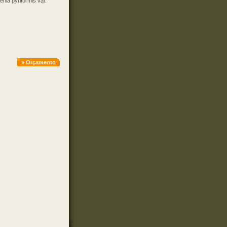
nia pyriformis var.
» Orçamento