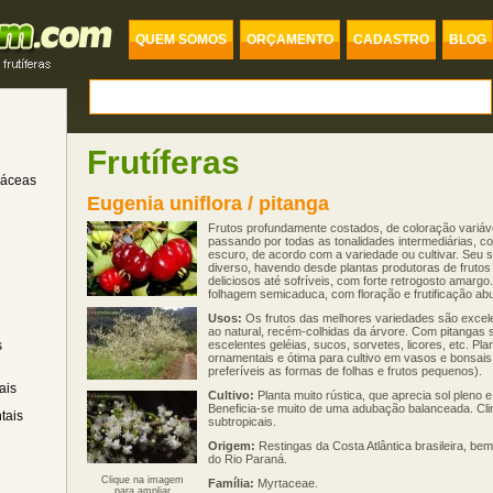
QUEM SOMOS
ORÇAMENTO
CADASTRO
BLOG
Frutíferas
dáceas
Eugenia uniflora / pitanga
Frutos profundamente costados, de coloração variáve
passando por todas as tonalidades intermediárias, c
escuro, de acordo com a variedade ou cultivar. Seu
diverso, havendo desde plantas produtoras de fruto
deliciosos até sofríveis, com forte retrogosto amargo
folhagem semicaduca, com floração e frutificação ab
Usos:
Os frutos das melhores variedades são exce
ao natural, recém-colhidas da árvore. Com pitangas 
s
escelentes geléias, sucos, sorvetes, licores, etc. Pla
ornamentais e ótima para cultivo em vasos e bonsais
preferíveis as formas de folhas e frutos pequenos).
ais
Cultivo:
Planta muito rústica, que aprecia sol pleno 
Beneficia-se muito de uma adubação balanceada. Clim
tais
subtropicais.
Origem:
Restingas da Costa Atlântica brasileira, be
do Rio Paraná.
Clique na imagem
Família:
Myrtaceae.
para ampliar