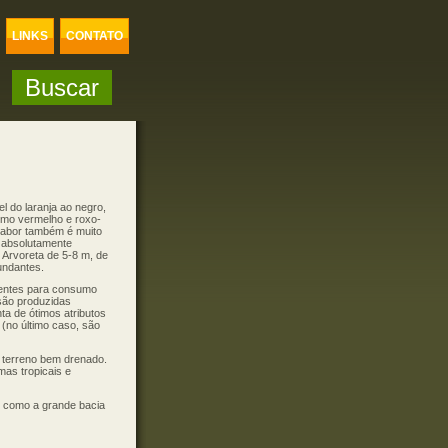
LINKS
CONTATO
l do laranja ao negro,
omo vermelho e roxo-
 sabor também é muito
s absolutamente
. Arvoreta de 5-8 m, de
undantes.
lentes para consumo
são produzidas
nta de ótimos atributos
 (no último caso, são
e terreno bem drenado.
as tropicais e
m como a grande bacia