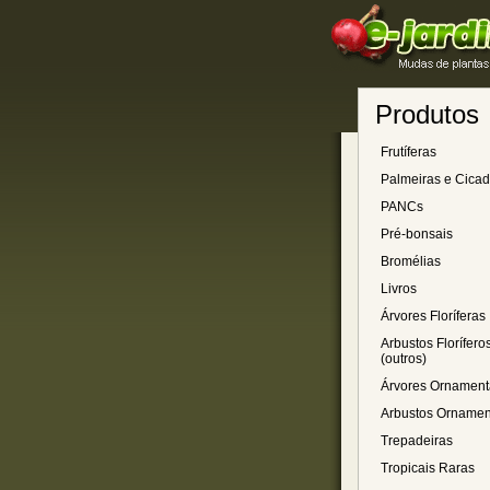
Produtos
Frutíferas
Palmeiras e Cica
PANCs
Pré-bonsais
Bromélias
Livros
Árvores Floríferas
Arbustos Florífero
(outros)
Árvores Ornament
Arbustos Ornamen
Trepadeiras
Tropicais Raras