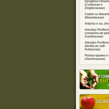
Gengibres Orname
(Costaceae e
Zingiberaceae)
Caetés ou Marant
(Marantaceae)
Antúrios e cia. (A
Arbustos Florífero
(camarões-de-jard
Acanthaceae)
Arbustos Florífero
(família do café -
Rubiaceae)
Plantas-tapetes e 
(Gesneriaceae)