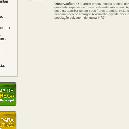
ntais
Observações:
O e-jardim produz mudas apenas de 
qualidade superior, de frutos realmente saborosos. A
doce caracteriza-se por seus frutos grandes, muito
nenhum traço de amargor. A vermelha-gigante-doce é 
as
população selvagem de Iquipari (RJ).
raceae)
s
im -
s
cia.