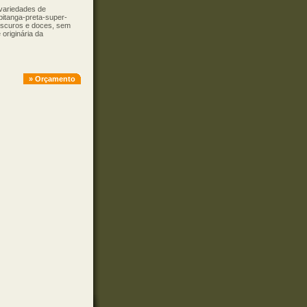
variedades de
 pitanga-preta-super-
 escuros e doces, sem
originária da
» Orçamento