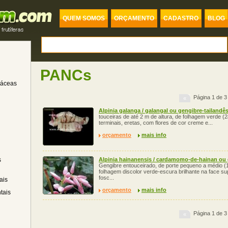
QUEM SOMOS
ORÇAMENTO
CADASTRO
BLOG
PANCs
dáceas
Página 1 de 3
«
Alpinia galanga / galangal ou gengibre-tailandê
touceiras de até 2 m de altura, de folhagem verde (2a
terminais, eretas, com flores de cor creme e...
orçamento
mais info
s
Alpinia hainanensis / cardamomo-de-hainan ou 
Gengibre entouceirado, de porte pequeno a médio (1
folhagem discolor verde-escura brilhante na face sup
fosc...
ais
orçamento
mais info
tais
Página 1 de 3
«