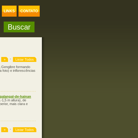
LINKS
CONTATO
-
»
Listar Todos
s
Gengibre formando
 foto) e inflorescências
galangal-de-hainan
-1,5 m altura), de
erior, mais clara e
-
»
Listar Todos