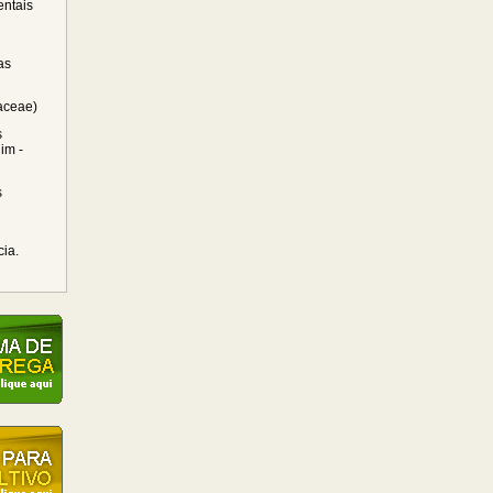
ntais
as
raceae)
s
im -
s
cia.