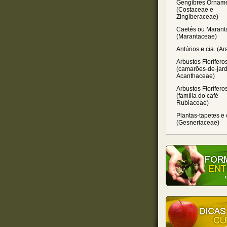
Gengibres Orname
(Costaceae e
Zingiberaceae)
Caetés ou Marant
(Marantaceae)
Antúrios e cia. (A
Arbustos Florífero
(camarões-de-jard
Acanthaceae)
Arbustos Florífero
(família do café -
Rubiaceae)
Plantas-tapetes e 
(Gesneriaceae)