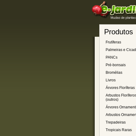
Produtos
Frutíferas
Palmeiras e Cica
PANCs
Pré-bonsais
Bromélias
Livros
Árvores Floríferas
Arbustos Florífero
(outros)
Árvores Ornament
Arbustos Ornamen
Trepadeiras
Tropicais Raras