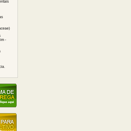
ntais
as
raceae)
s
im -
s
cia.