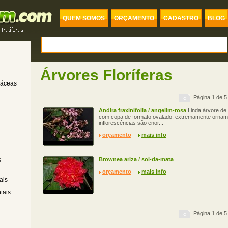
QUEM SOMOS
ORÇAMENTO
CADASTRO
BLOG
Árvores Floríferas
dáceas
Página 1 de 5
«
Andira fraxinifolia / angelim-rosa
Linda árvore de 
com copa de formato ovalado, extremamente orname
inflorescências são enor...
orçamento
mais info
s
Brownea ariza / sol-da-mata
orçamento
mais info
ais
tais
Página 1 de 5
«