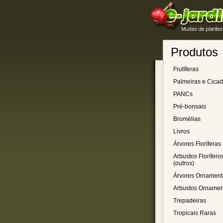
Produtos
Frutíferas
Palmeiras e Cica
PANCs
Pré-bonsais
Bromélias
Livros
Árvores Floríferas
Arbustos Florífero
(outros)
Árvores Ornament
Arbustos Ornamen
Trepadeiras
Tropicais Raras