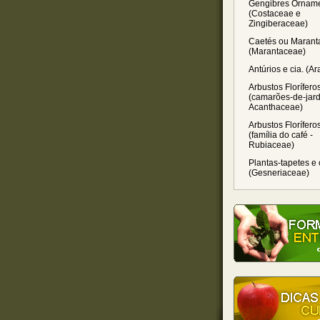
Gengibres Orname
(Costaceae e
Zingiberaceae)
Caetés ou Marant
(Marantaceae)
Antúrios e cia. (A
Arbustos Florífero
(camarões-de-jard
Acanthaceae)
Arbustos Florífero
(família do café -
Rubiaceae)
Plantas-tapetes e 
(Gesneriaceae)