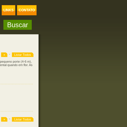
LINKS
CONTATO
-
»
Listar Todos
pequeno porte (4-6 m),
ntal quando em flor. As
-
»
Listar Todos