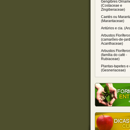
Gengibres Orname
(Costaceae e
Zingiberaceae)
Caetés ou Marant
(Marantaceae)
Antúrios e cia. (A
Arbustos Florífero
(camarões-de-jard
Acanthaceae)
Arbustos Florífero
(família do café -
Rubiaceae)
Plantas-tapetes e 
(Gesneriaceae)