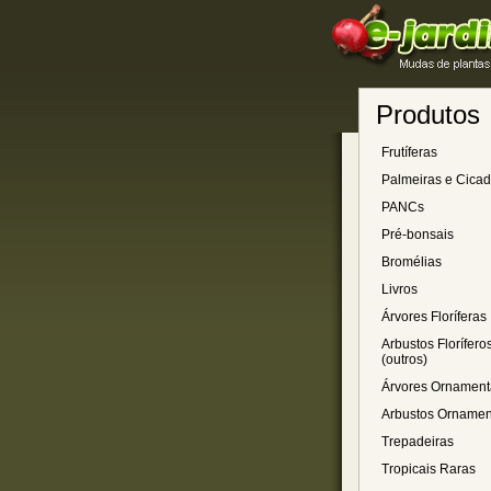
Produtos
Frutíferas
Palmeiras e Cica
PANCs
Pré-bonsais
Bromélias
Livros
Árvores Floríferas
Arbustos Florífero
(outros)
Árvores Ornament
Arbustos Ornamen
Trepadeiras
Tropicais Raras