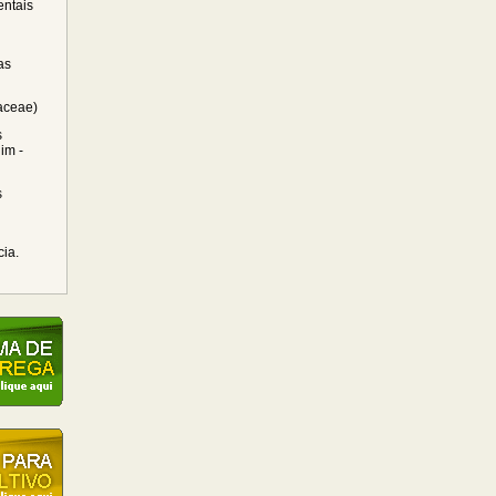
ntais
as
raceae)
s
im -
s
cia.