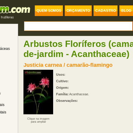
QUEM SOMOS
ORÇAMENTO
CADASTRO
BLOG
Arbustos Floríferos (cam
dáceas
de-jardim - Acanthaceae)
Justicia carnea / camarão-flamingo
Usos:
Cultivo:
Origem:
s
Família:
Acanthaceae.
Observações:
ais
tais
Clique na imagem
para ampliar