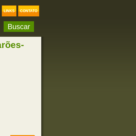
LINKS
CONTATO
arões-