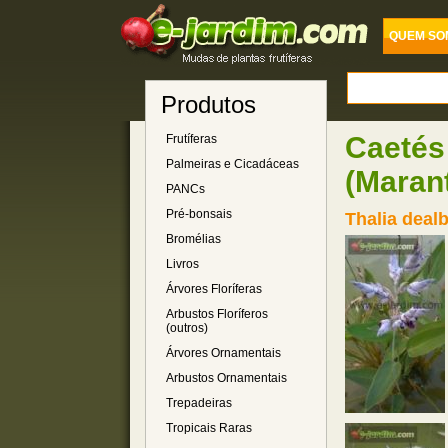
QUEM SO
Produtos
Caetés
Frutíferas
Palmeiras e Cicadáceas
(Maran
PANCs
Pré-bonsais
Thalia dealb
Bromélias
Livros
Árvores Floríferas
Arbustos Floríferos
(outros)
Árvores Ornamentais
Arbustos Ornamentais
Trepadeiras
Tropicais Raras