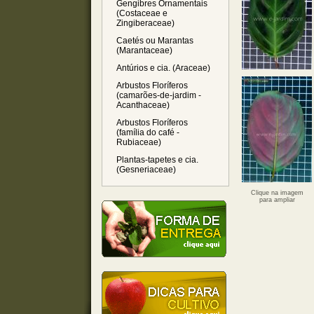
Gengibres Ornamentais
(Costaceae e
Zingiberaceae)
Caetés ou Marantas
(Marantaceae)
Antúrios e cia. (Araceae)
Arbustos Floríferos
(camarões-de-jardim -
Acanthaceae)
Arbustos Floríferos
(família do café -
Rubiaceae)
Plantas-tapetes e cia.
(Gesneriaceae)
Clique na imagem
para ampliar