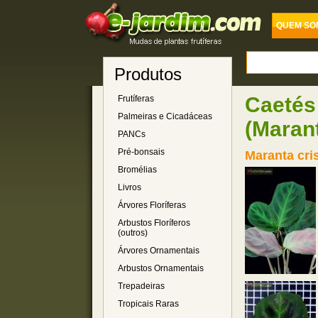
QUEM SO
Produtos
Caetés
Frutíferas
Palmeiras e Cicadáceas
(Maran
PANCs
Pré-bonsais
Maranta cri
Bromélias
Livros
Árvores Floríferas
Arbustos Floríferos
(outros)
Árvores Ornamentais
Arbustos Ornamentais
Trepadeiras
Tropicais Raras